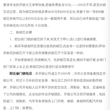
要请专业的开锁大王来帮你换,那服务费多在50元——200元不等,甚至比锁
芯还过贵。因为锁芯的价格多事从80元到400元左右,有极个别一等的B极
锁芯价格可以上到500元左右,但一般都用不着、所以自己动手换防盗门锁
芯价格也在100元所有,十分划算。
二、换锁芯步骤
1、把以前门锁的锁芯拆下来,对其尺寸即L1及L2进行准确测量;
2、购买等级相同且质量比较高的锁芯,此处有一点是特别重要的,即你
所购买的锁芯尺寸跟之前所测量的锁芯尺寸应该是一样的;
3、开始更换锁芯,凭借螺丝刀。先把锁芯装进去,螺丝不能拧紧,在将门
把门安装上去之后,将锁芯的位置进行适当调整便可
附近修门锁电话
，本开锁公司成立于2005年，为市公安局备案指定开
锁公司，经过十几年的历史发展，每位员工历代不变的是原始的勤劳精
神，开锁公司开创始人以不离不弃的坚定信念，用勤奋、敬业、忠诚铸造
了公司的规模化、企业化的专业开锁团队。开锁公司主营开锁服务，包括
防盗门、保险柜、汽车等各类锁具上门开锁、修锁、换锁和匹配汽车钥
匙，上门快，收费低。