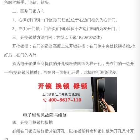
角螺丝板手。电钻、钻头。
二、区别门锁方向
1、右(R)开门锁：门合页(门钮)位位于右边门框的为右开门。
2、左(L)开门锁：门合页(门钮)位位于左边门框的为左开门。|
三、开挖锁槽方法*(例：方型IC卡锁/ K70#大锁体)
开挖锁槽：在门的适当高度上先开锁芯槽：在门侧中央处挖锁芯槽;挖
好后，在门的内外
酒店电子锁供应商提供的开孔模板或图纸为样开孔，先在门的一边开
一半(挖到锁芯槽处)，再在另一面把孔开通，此操作可避免误差;
电子锁常见故障与维修
四、开挖门框锁扣板槽
必须在门锁安装好后才能开孔，以扣板塑料盒和锁扣板为开孔尺寸开
挖。