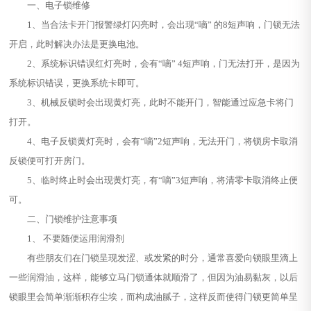
一、电子锁维修
1、当合法卡开门报警绿灯闪亮时，会出现“嘀” 的8短声响，门锁无法
开启，此时解决办法是更换电池。
2、系统标识错误红灯亮时，会有“嘀” 4短声响，门无法打开，是因为
系统标识错误，更换系统卡即可。
3、机械反锁时会出现黄灯亮，此时不能开门，智能通过应急卡将门
打开。
4、电子反锁黄灯亮时，会有“嘀”2短声响，无法开门，将锁房卡取消
反锁便可打开房门。
5、临时终止时会出现黄灯亮，有“嘀”3短声响，将清零卡取消终止便
可。
二、门锁维护注意事项
1、 不要随便运用润滑剂
有些朋友们在门锁呈现发涩、或发紧的时分，通常喜爱向锁眼里滴上
一些润滑油，这样，能够立马门锁通体就顺滑了，但因为油易黏灰，以后
锁眼里会简单渐渐积存尘埃，而构成油腻子，这样反而使得门锁更简单呈