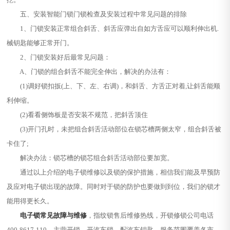
五、安装智能门锁门锁检查及安装过程中常见问题的排除
1、门锁安装正常组合斜舌、斜舌应弹出自如方舌应可以顺利伸出机.
械钥匙能够正常开门。
2、门锁安装好后最常见问题：
A、门锁的组合斜舌不能完全伸出，解决的办法有：
(1)调好锁扣扳(上、下、左、右调)，和斜舌、方舌正对着,让斜舌能顺
利伸缩。
(2)看看侧饰板是否安装不规范，把斜舌顶住
(3)开门孔时，未把组合斜舌活动部位在锁芯槽两侧太窄，组合斜舌被
卡住了;
解决办法：锁芯槽的锁芯组合斜舌活动部位要加宽。
通过以上介绍的电子锁维修以及锁的保护措施，相信我们能及早预防
及应对电子锁出现的故障。同时对于锁的防护也要做到到位，我们的锁才
能用得更长久。
电子锁常见故障与维修
，指纹锁售后维修热线，开锁修锁公司电话
400-8617-110，主营开锁、开汽车锁、配汽车钥匙。服务范围覆盖各市