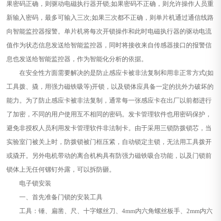
果密码正确，则驱动电磁执行器开锁;如果密码不正确，则允许操作人员重
新输入密码，最多可输入三次;如果三次都不正确，则单片机通过通信线路
向智能监控器报警。单片机将每次开锁操作和此时电磁执行器的驱动电流
值作为状态信息发送给智能监控器，同时将接收来自传感器接口的报警信
息也发送给智能监控器，作为智能化分析的依据。
在安全性方面需要解决的是防止感应卡被非法复制和用非正常方式(如
工具拨、撬，用强力磁铁吸等)开锁，以及锁体应具备一定的抗外力破坏的
能力。为了防止感应卡被非法复制，通常每一张感应卡在出厂以前都进行
了加密，不同的用户使用互不相同的密码。发卡管理软件也用密码保护，
避免非授权人员利用发卡管理软件非法制卡。由于采用三锁防拨锁芯，当
实验室门被关上时，防拨锁被门框压紧，自动锁定主锁，无法用工具拨开
或撬开。另外电机带动的离合机构具有防强力磁铁吸合功能，以及门锁前
锁体上无任何镙钉外露，可以拆防砸。
电子锁安装
一、首先准备门锁的安装工具
工具：锤、扁凿、尺、十字螺丝刀、4mm内六角螺丝板手、2mm内六