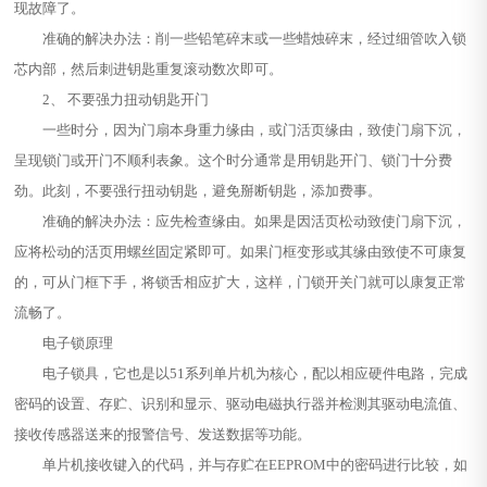
现故障了。
准确的解决办法：削一些铅笔碎末或一些蜡烛碎末，经过细管吹入锁
芯内部，然后刺进钥匙重复滚动数次即可。
2、 不要强力扭动钥匙开门
一些时分，因为门扇本身重力缘由，或门活页缘由，致使门扇下沉，
呈现锁门或开门不顺利表象。这个时分通常是用钥匙开门、锁门十分费
劲。此刻，不要强行扭动钥匙，避免掰断钥匙，添加费事。
准确的解决办法：应先检查缘由。如果是因活页松动致使门扇下沉，
应将松动的活页用螺丝固定紧即可。如果门框变形或其缘由致使不可康复
的，可从门框下手，将锁舌相应扩大，这样，门锁开关门就可以康复正常
流畅了。
电子锁原理
电子锁具，它也是以51系列单片机为核心，配以相应硬件电路，完成
密码的设置、存贮、识别和显示、驱动电磁执行器并检测其驱动电流值、
接收传感器送来的报警信号、发送数据等功能。
单片机接收键入的代码，并与存贮在EEPROM中的密码进行比较，如